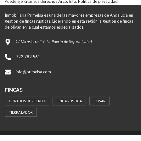
Puede ejercitar sus derechos Arco. Info:
Política de privacidad
Inmobiliaria Primelsa es una de las mayores empresas de Andalucia en
gestión de fincas rusticas. Liderando en esta región la gestión de fincas
de olivar, en la cual estamos especializados.
C/ Mirasierra 19, La Puerta de Segura (Jaén)
722 782 561
info@primelsa.com
FINCAS
CORTIJOS DE RECREO
FINCA RÚSTICA
OLIVAR
TIERRA LABOR