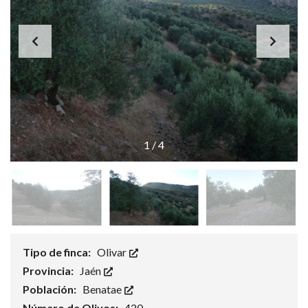
1
/
4
Tipo de finca:
Olivar
Provincia:
Jaén
Población:
Benatae
Número de Olivos:
420