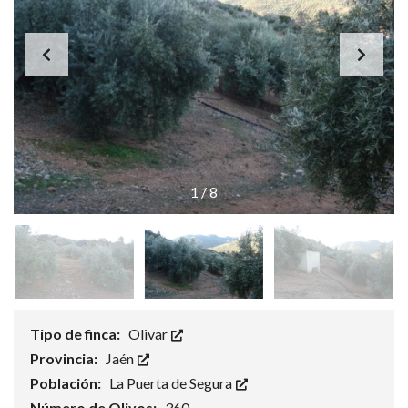
1
/
8
Tipo de finca:
Olivar
Provincia:
Jaén
Población:
La Puerta de Segura
Número de Olivos:
360