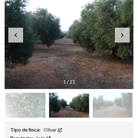
1
/
21
Tipo de finca:
Olivar
Provincia:
Jaén