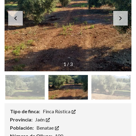
1
/
3
Tipo de finca:
Finca Rústica
Provincia:
Jaén
Población:
Benatae
Número de Olivos:
100